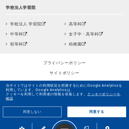
学校法人学習院
学校法人 学習院
高等科
中等科
女子中・高等科
初等科
幼稚園
プライバシーポリシー
サイトポリシー
クッキーポリシー
当サイトではサイトの利用状況を把握するためにGoogle Analyticsを
利用しています。Google Analyticsは、
サイトマップ
クッキーを利用して利用者の情報を収集します。
クッキーポリシーを
確認
学習院創立150周年記念事業特設サイト
同意しない
同意する
G.LiFE Web