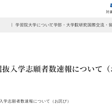
対
学習院大学について
学部・大学院
研究
国際交流・
般選抜入学志願者数速報について
抜入学志願者数速報について（お詫び）