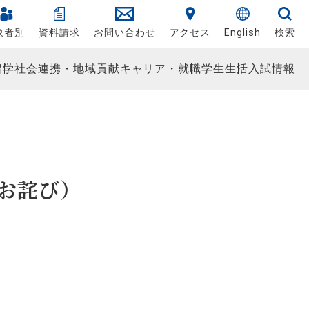
象者別
資料請求
お問い合わせ
アクセス
English
検索
留学
社会連携・地域貢献
キャリア・就職
学生生活
入試情報
（お詫び）