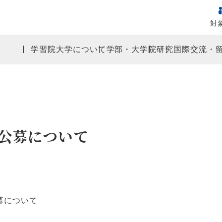
対
学習院大学について
学部・大学院
研究
国際交流・
公募について
募について