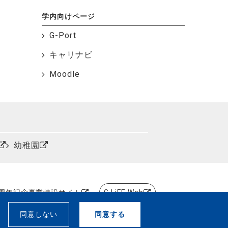
学内向けページ
G-Port
キャリナビ
Moodle
幼稚園
0周年記念事業特設サイト
G.LiFE Web
、
同意しない
同意する