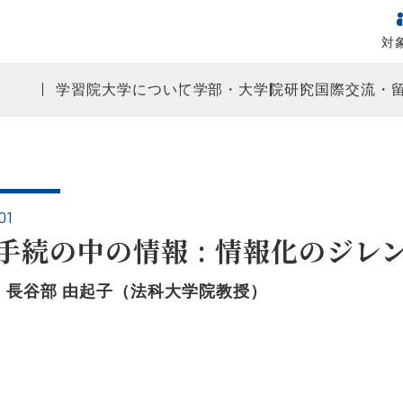
対
学習院大学について
学部・大学院
研究
国際交流・
01
手続の中の情報 : 情報化のジレ
〕長谷部 由起子（法科大学院教授）