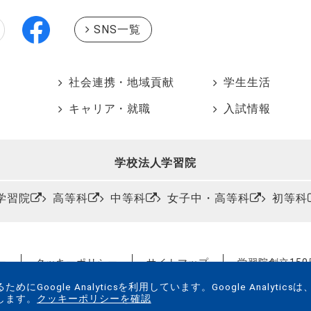
SNS一覧
社会連携・地域貢献
学生生活
キャリア・就職
入試情報
学校法人学習院
学習院
高等科
中等科
女子中・高等科
初等科
ー
クッキーポリシー
サイトマップ
学習院創立15
ogle Analyticsを利用しています。Google Analyticsは
します。
クッキーポリシーを確認
© Gakushuin University All Rights Reserved.