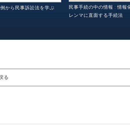
民事手続の中の情報 : 情報
判例から民事訴訟法を学ぶ
レンマに直面する手続法
戻る