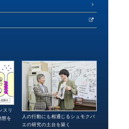
ンスリ
人の行動にも相通じるシュモクバ
動態を
エの研究の土台を築く