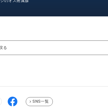
ムシのオス附属腺
戻る
SNS一覧