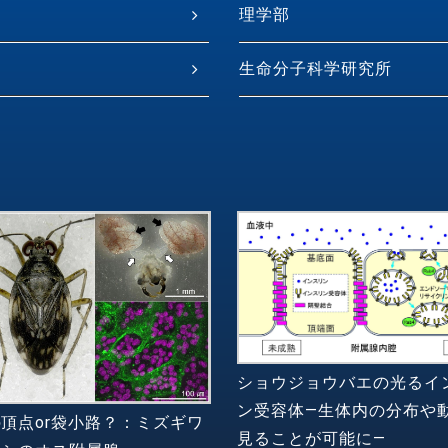
理学部
生命分子科学研究所
ショウジョウバエの光るイ
ン受容体―生体内の分布や
頂点or袋小路？：ミズギワ
見ることが可能に―