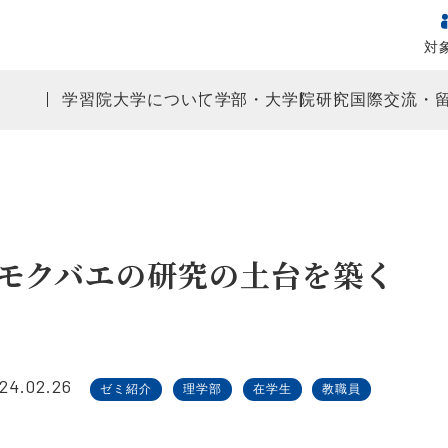
対
学習院大学について
学部・大学院
研究
国際交流・
モクバエの研究の土台を築く
24.02.26
ゼミ紹介
理学部
在学生
教職員