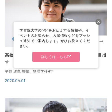
学習院大学の"今"をお伝えする情報や、イ
ベントのお知らせ、入試情報などをプッシ
ゼミ紹介
理学部
在学生
教職員
ュ通知でご案内します。ぜひお役立てくだ
さい。
高校の頃から関心のあった研究室で未来の通信を目指
詳しくはこちら
す
平野 琢也 教授、物理学科4年
2020.04.01