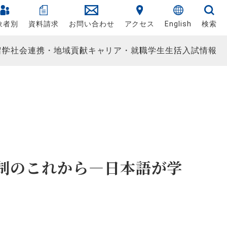
象者別
資料請求
お問い合わせ
アクセス
English
検索
留学
社会連携・地域貢献
キャリア・就職
学生生活
入試情報
制のこれから―日本語が学