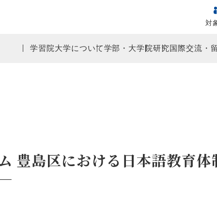
対
学習院大学について
学部・大学院
研究
国際交流・
ム 豊島区における日本語教育体
めに―