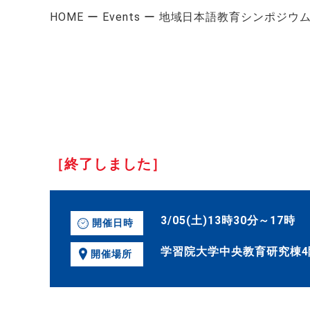
HOME
Events
地域日本語教育シンポジウ
［終了しました］
3/05(土)13時30分～17時
開催日時
学習院大学中央教育研究棟4階
開催場所