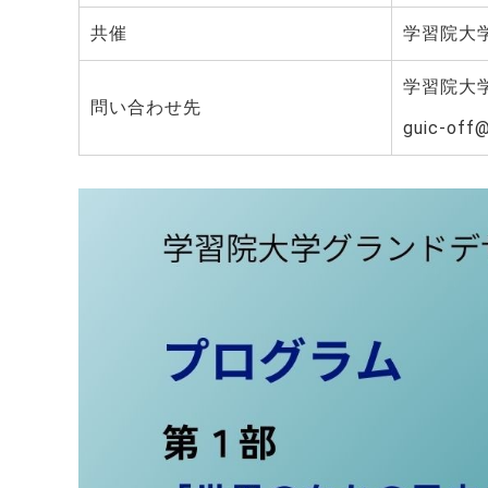
共催
学習院大
学習院大
問い合わせ先
guic-off@