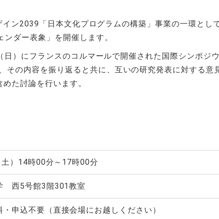
ザイン2039「日本文化プログラムの構築」事業の一環と
ェンダー表象」を開催します。
3日（日）にフランスのコルマールで開催された国際シンポジ
、その内容を振り返ると共に、互いの研究発表に対する意
含めた討論を行います。
（土）
14
時
00
分～
17
時
00
分
学 西
5
号館3階
301
教室
料・申込不要（直接会場にお越しください）