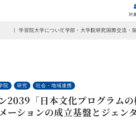
対
学習院大学について
学部・大学院
研究
国際交流・
学院
研究
社会・地域連携
ン2039「日本文化プログラム
メーションの成立基盤とジェン