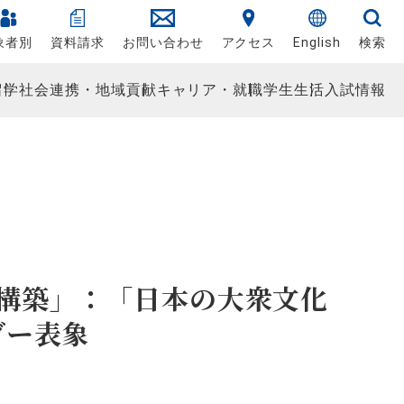
象者別
資料請求
お問い合わせ
アクセス
English
検索
留学
社会連携・地域貢献
キャリア・就職
学生生活
入試情報
の構築」：「日本の大衆文化
ダー表象