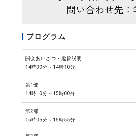
プログラム
開会あいさつ・趣旨説明
14
時
00
分～
14
時
10
分
第
1
部
14
時
10
分～
15
時
00分
第
2
部
15
時
05
分～
15
時
55
分