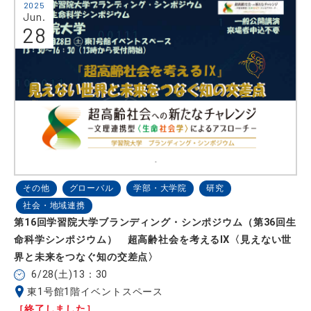
2025
Jun.
28
その他
グローバル
学部・大学院
研究
社会・地域連携
第16回学習院大学ブランディング・シンポジウム（第36回生
命科学シンポジウム） 超高齢社会を考えるⅨ〈見えない世
界と未来をつなぐ知の交差点〉
6/28(土)13：30
東1号館1階イベントスペース
［終了しました］