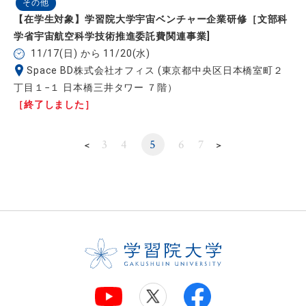
その他
【在学生対象】学習院大学宇宙ベンチャー企業研修［文部科
学省宇宙航空科学技術推進委託費関連事業]
11/17(日) から 11/20(水)
Space BD株式会社オフィス (東京都中央区日本橋室町２
丁目１−１ 日本橋三井タワー ７階）
［終了しました］
3
4
5
6
7
＜
＞