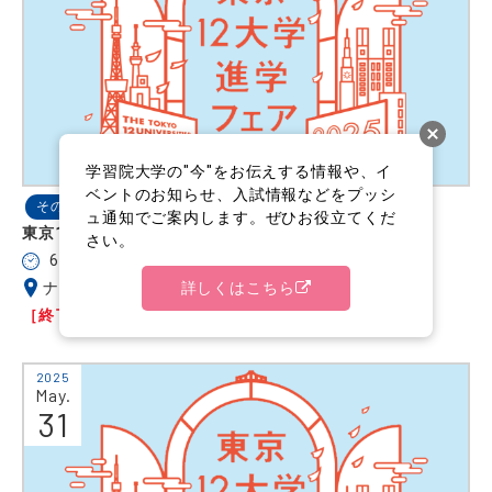
学習院大学の"今"をお伝えする情報や、イ
ベントのお知らせ、入試情報などをプッシ
その他
入試・入学
学習院大学について
ュ通知でご案内します。ぜひお役立てくだ
東京12大学進学フェア2025【名古屋会場】
さい。
6/14(土)10:00～17:00
詳しくはこちら
ナディアパークデザインセンタービル
［終了しました］
2025
May.
31