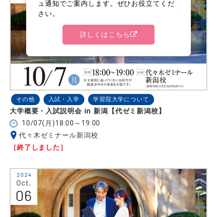
ュ通知でご案内します。ぜひお役立てくだ
さい。
詳しくはこちら
その他
入試・入学
学習院大学について
大学概要・入試説明会 in 新潟【代ゼミ新潟校】
10/07(月)18:00～19:00
代々木ゼミナール新潟校
［終了しました］
2024
Oct.
06