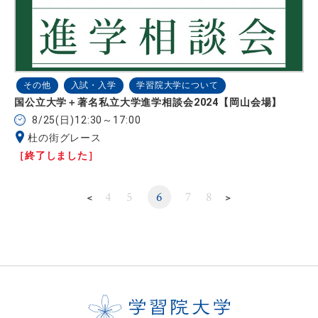
その他
入試・入学
学習院大学について
国公立大学＋著名私立大学進学相談会2024【岡山会場】
8/25(日)12:30～17:00
杜の街グレース
［終了しました］
4
5
6
7
8
＜
＞