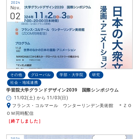
2024
Nov.
02
その他
グローバル
学部・大学院
研究
社会・地域連携
学習院大学グランドデザイン2039 国際シンポジウム
11/02(土) から 11/03(日)
フランス・コルマール ウンターリンデン美術館 ＊ＺＯ
ＯＭ同時配信
［終了しました］
2024