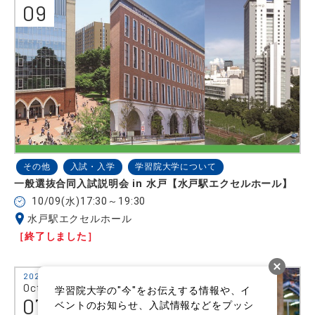
09
その他
入試・入学
学習院大学について
一般選抜合同入試説明会 in 水戸【水戸駅エクセルホール】
10/09(水)17:30～19:30
水戸駅エクセルホール
［終了しました］
2024
Oct.
学習院大学の"今"をお伝えする情報や、イ
07
ベントのお知らせ、入試情報などをプッシ