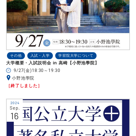
その他
入試・入学
学習院大学について
大学概要・入試説明会 in 高崎【小野池學院】
9/27(金)18:30～19:30
小野池學院
［終了しました］
2024
Sep.
16