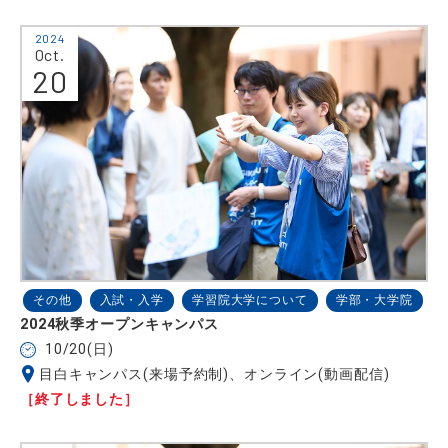
2024
Oct.
20
その他
入試・入学
学習院大学について
学部・大学院
2024秋季オープンキャンパス
10/20(日)
目白キャンパス(来場予約制)、オンライン(動画配信)
［終了しました］