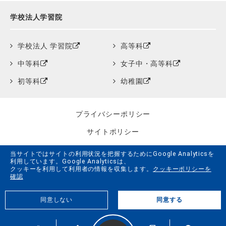
学校法人学習院
学校法人 学習院
高等科
中等科
女子中・高等科
初等科
幼稚園
プライバシーポリシー
サイトポリシー
クッキーポリシー
当サイトではサイトの利用状況を把握するためにGoogle Analyticsを
利用しています。Google Analyticsは、
サイトマップ
クッキーを利用して利用者の情報を収集します。
クッキーポリシーを
確認
学習院創立150周年記念事業特設サイト
同意しない
同意する
G.LiFE Web