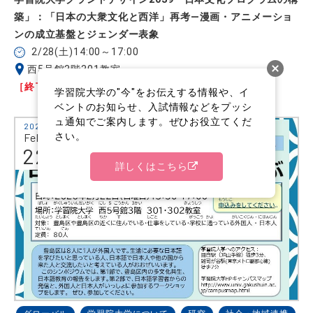
築」：「日本の大衆文化と西洋」再考―漫画・アニメーショ
ンの成立基盤とジェンダー表象
2/28(土)14:00～17:00
西5号館3階301教室
［終了しました］
学習院大学の"今"をお伝えする情報や、イ
ベントのお知らせ、入試情報などをプッシ
ュ通知でご案内します。ぜひお役立てくだ
2026
さい。
Feb.
22
詳しくはこちら