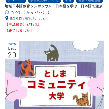
グローバル
学習院大学について
研究
社会・地域連携
地域日本語教育シンポジウム 日本語を学ぶ、日本語で遊ぶ
2/22(日) から 2/22(日)
西2号館3階301、302
【申込締切】2/15(日)
［終了しました］
2025
Dec.
20