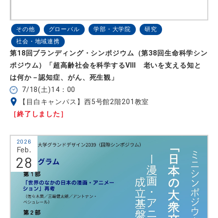
その他
グローバル
学部・大学院
研究
社会・地域連携
第18回ブランディング・シンポジウム（第38回生命科学シン
ポジウム）「超高齢社会を科学するⅧ 老いを支える知と
は何か－認知症、がん、死生観」
7/18(土)14：00
【目白キャンパス】西5号館2階201教室
［終了しました］
2026
Feb.
28