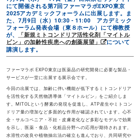
にて開催される第7回ファーマラボEXPO東京
2025アカデミックフォーラムに出展します。ま
た、7月9日（水）10:30 - 11:00 アカデミック
フォーラム発表会場（東８ホール）にて柳教授
が、
「新規ミトコンドリア活性化剤「マイトル
ビン」の加齢性疾患への創薬展望」
について
講演します。
ファーマラボ EXPO東京は医薬品の研究開発に必要な製品・
サービスが一堂に出展する展示会です。
今回の出展では、加齢に伴い機能が低下するミトコンドリア
を活性化する天然物誘導体「マイトルビン」をご紹介しま
す。MITOLという酵素の発現を促進し、ATP産生やミトコン
ドリア量の増加など多面的な作用が確認されています。心不
全・サルコペニア・不妊・皮膚老化など多彩なモデルで効果
を示し、医薬・食品・化粧品分野への応用が期待されます。
水溶性の改良や植物抽出法の確立も進んでおり、共同研究や