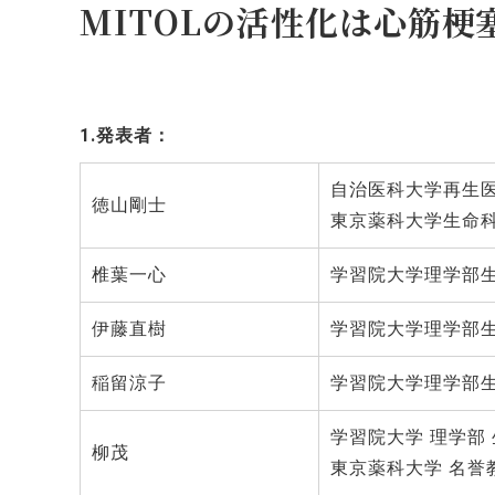
MITOLの活性化は心筋
1.発表者：
自治医科大学再生医
徳山剛士
東京薬科大学生命科
椎葉一心
学習院大学理学部生
伊藤直樹
学習院大学理学部生
稲留涼子
学習院大学理学部生
学習院大学 理学部
柳茂
東京薬科大学 名誉