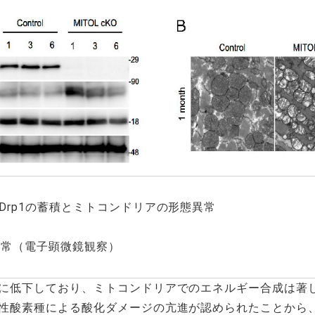
Drp1の蓄積とミトコンドリアの形態異常
態異常（電子顕微鏡観察）
に低下しており、ミトコンドリアでのエネルギー合成は著
性酸素種による酸化ダメージの亢進が認められたことから