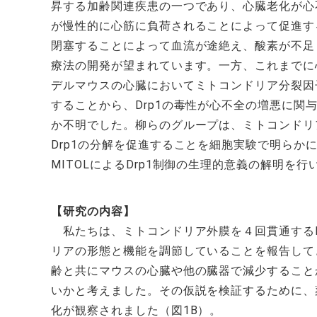
昇する加齢関連疾患の一つであり、心臓老化が心
が慢性的に心筋に負荷されることによって促進す
閉塞することによって血流が途絶え、酸素が不足
療法の開発が望まれています。一方、これまでに
デルマウスの心臓においてミトコンドリア分裂因子
することから、Drp1の毒性が心不全の増悪に関
か不明でした。柳らのグループは、ミトコンドリア
Drp1の分解を促進することを細胞実験で明ら
MITOLによるDrp1制御の生理的意義の解明を行
【研究の内容】
私たちは、ミトコンドリア外膜を４回貫通するE3
リアの形態と機能を調節していることを報告してき
齢と共にマウスの心臓や他の臓器で減少することか
いかと考えました。その仮説を検証するために、薬
化が観察されました（図1B）。