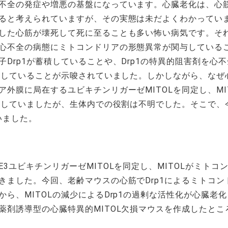
不全の発症や増悪の基盤になっています。心臓老化は、心
ると考えられていますが、その実態は未だよくわかってい
した心筋が壊死して死に至ることも多い怖い病気です。そ
心不全の病態にミトコンドリアの形態異常が関与している
Drp1が蓄積していることや、Drp1の特異的阻害剤を心
与していることが示唆されていました。しかしながら、なぜ心
外膜に局在するユビキチンリガーゼMITOLを同定し、MIT
かにしていましたが、生体内での役割は不明でした。そこで
いました。
ユビキチンリガーゼMITOLを同定し、MITOLがミトコン
ました。今回、老齢マウスの心筋でDrp1によるミトコンド
ら、MITOLの減少によるDrp1の過剰な活性化が心臓老
剤誘導型の心臓特異的MITOL欠損マウスを作成したところ