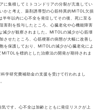
リアに集積してミトコンドリアの分裂が亢進してい
いかと考え、薬剤誘導型の心筋特異的MITOL欠損
スは半年以内に心不全を発症してその後、死に至る
の阻害剤を投与したところ、心臓老化や心機能障害
減少が観察されました。MITOLの減少が心筋壊
増加させたところ、心筋梗塞の病態が大幅に改善し
胞を保護しており、MITOLの減少が心臓老化によ
MITOLを標的とした治療法の開発が期待されま
省科学研究費補助金の支援を受けて行われまし
す。
病気です。心不全は加齢とともに発症リスクが上