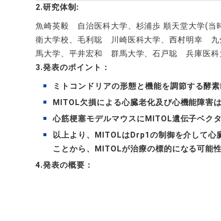
2.研究体制:
魚崎英毅 自治医科大学、杉浦歩 順天堂大学
(
当
衛大学校、毛利聡 川崎医科大学、西村明幸 九
馬大学、平井宏和 群馬大学、石戸聡 兵庫医科
3.発表のポイント：
ミトコンドリアの形態と機能を調節する酵素
MITOL
欠損による心臓老化及び心機能障害
心筋梗塞モデルマウスに
MITOL
遺伝子ベク
以上より、
MITOL
は
Drp1
の制御を介して心
ことから、
MITOL
が治療の標的になる可能
4.発表の概要：