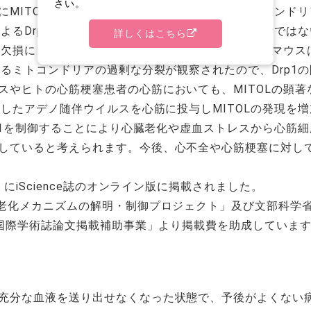
さい。
MITOLの発現が有意に減少し、逆にDrp1がミトコンド
によるDrp1の活性化が心臓老化を引き起こしているのではな
詳しくはこちら
OL欠損により早期から心臓老化が誘導され、すべてのマウ
よるミトコンドリアの過剰な分裂が観察されたので、Drp1
やヒトの心筋梗塞患者の心筋においても、MITOLの顕著な
入したアデノ随伴ウイルスを心筋に投与しMITOLの発現を
rp1を制御することにより心臓老化や虚血ストレスから心筋細
していると考えられます。今後、心不全や心筋梗塞に対して
にiScience誌のオンライン版に掲載されました。
老化メカニズムの解明・制御プロジェクト」及び文部科学
「国際学術誌論文掲載補助事業」より掲載費を助成していま
充分な血液を送り出せなくなった状態で、予後がよくない