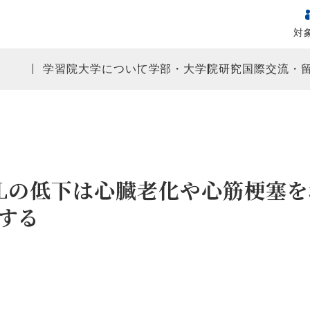
対
学習院大学について
学部・大学院
研究
国際交流・
Lの低下は心臓老化や心筋梗塞を増
する