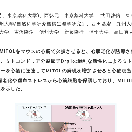
時、東京薬科大学
)
、西躰元 東京薬科大学、 武田啓佑 東
州大学
/
自然科学研究機構生理学研究所、西田基宏 九州大
大学、吉沢隆浩 信州大学、新藤隆行 信州大学、高田真
MITOL
をマウスの心筋で欠損させると、心臓老化が誘導さ
は、ミトコンドリア分裂因子
Drp1
の過剰な活性化によるミ
ターを心筋に送達して
MITOL
の発現を増加させると心筋梗塞
臓老化や虚血ストレスから心筋細胞を保護しており、
MITO
性を示した。