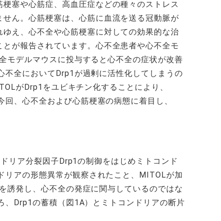
筋梗塞や心筋症、高血圧症などの種々のストレス
ません。心筋梗塞は、心筋に血流を送る冠動脈が
れゆえ、心不全や心筋梗塞に対しての効果的な治
ことが報告されています。心不全患者や心不全モ
不全モデルマウスに投与すると心不全の症状が改善
不全においてDrp1が過剰に活性化してしまうの
OLがDrp1をユビキチン化することにより、
、今回、心不全および心筋梗塞の病態に着目し、
ドリア分裂因子Drp1の制御をはじめミトコンド
リアの形態異常が観察されたこと、MITOLが加
化を誘発し、心不全の発症に関与しているのではな
、Drp1の蓄積（図1A）とミトコンドリアの断片