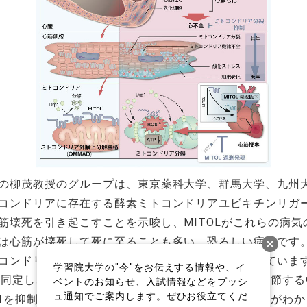
の柳茂教授のグループは、東京薬科大学、群馬大学、九州
コンドリアに存在する酵素ミトコンドリアユビキチンリガー
筋壊死を引き起こすことを示唆し、MITOLがこれらの病
は心筋が壊死して死に至ることも多い、恐ろしい病気です
コンドリアの機能低下が原因の一つとして注目されていま
学習院大学の"今"をお伝えする情報や、イ
を同定し、MITOLがミトコンドリアの形態と機能を調節す
ベントのお知らせ、入試情報などをプッシ
ュ通知でご案内します。ぜひお役立てくだ
rp1を抑制してミトコンドリアの分裂を防いでいることがわ