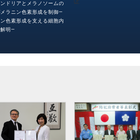
コンドリアとメラノソームの
がメラニン色素形成を制御―
ニン色素形成を支える細胞内
解明―