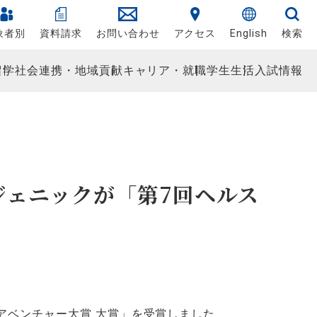
象者別
資料請求
お問い合わせ
アクセス
English
検索
留学
社会連携・地域貢献
キャリア・就職
学生生活
入試情報
ジェニックが「第7回ヘルス
アベンチャー大賞 大賞」を受賞しました