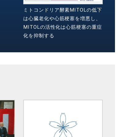
ミトコンドリア酵素MITOLの低下
は心臓老化や心筋梗塞を増悪し、
MITOLの活性化は心筋梗塞の重症
化を抑制する