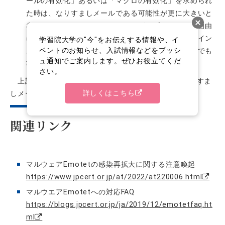
ールの有効化」あるいは「マクロの有効化」を求められ
た時は、なりすましメールである可能性が更に大きいと
考えて下さい。マクロとは、ユーザがプログラムを自由
に文書に埋め込める機能で、マクロにマルウェアのイン
学習院大学の"今"をお伝えする情報や、イ
ベントのお知らせ、入試情報などをプッシ
ストーラーを埋め込む手口は、古典的ですが、現在でも
ュ通知でご案内します。ぜひお役立てくだ
非常に有効な手法です。
さい。
上記の条件に合致するときは、作業を中断して、なりすま
詳しくはこちら
しメールでないか、もう一度確認して下さい。
関連リンク
マルウェアEmotetの感染再拡大に関する注意喚起
https://www.jpcert.or.jp/at/2022/at220006.html
マルウエアEmotetへの対応FAQ
https://blogs.jpcert.or.jp/ja/2019/12/emotetfaq.ht
ml