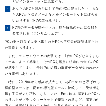
どがインターネットに流出する。
あなたのPCを踏み台にして他のPCに侵入したり、あな
たのPCから脅迫メールなどをインターネットにばらま
いたりする（PCの乗っ取り）。
PC内のデータが暗号化され、暗号解除のために金銭を
要求される（ランサムウェア）。
PCの乗っ取りでは乗っ取られたPCの所有者が誤認逮捕され
た事例もあります。
また、ランサムウェアの攻撃では、1台のPCがなりすまし
メールによって感染し、そのPCを起点に組織内の全てのPC
が感染してしまい、最終的に組織の重要データが失われたと
いう事例もあります。
特に、2019年から感染が拡大しているEmotetと呼ばれる
標的型メールは、従来の標的型メールに比較して、受信者を
騙す手口がより巧妙になり、また、Emotetに感染したPCへ
のリストがブラックマーケットで売買されるなど、感染力が
強く、被害が大きいことから、注意が喚起されています。