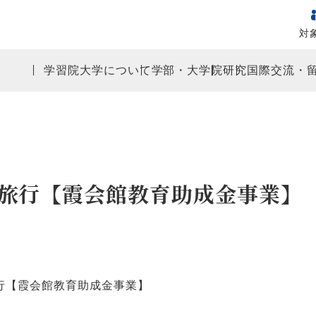
対
学習院大学について
学部・大学院
研究
国際交流・
旅行【霞会館教育助成金事業】
行【霞会館教育助成金事業】