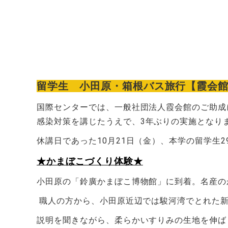
留学生 小田原・箱根バス旅行【霞会
国際センターでは、一般社団法人霞会館のご助成
感染対策を講じたうえで、
3
年ぶりの実施となり
休講日であった10
月
21
日（金）、本学の留学生
2
★かまぼこづくり体験★
小田原の「鈴廣かまぼこ博物館」に到着。名産の
職人の方から、小田原近辺では駿河湾でとれた
説明を聞きながら、柔らかいすりみの生地を伸ば