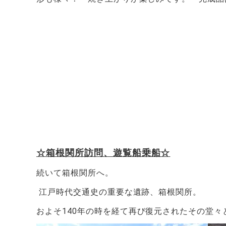
☆箱根関所訪問、遊覧船乗船☆
続いて箱根関所へ。
江戸時代交通史の重要な遺跡、箱根関所。
およそ
140
年の時を経て再び復元されたその堂々