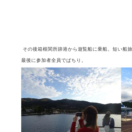
その後箱根関所跡港から遊覧船に乗船。短い船
最後に参加者全員でぱちり。