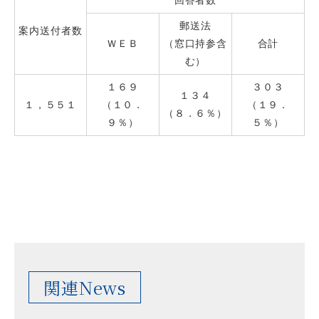
回答者数
郵送法
案内送付者数
ＷＥＢ
（窓口持参含
合計
む）
１６９
３０３
１３４
１，５５１
（１０．
（１９．
（８．６％）
９％）
５％）
関連News