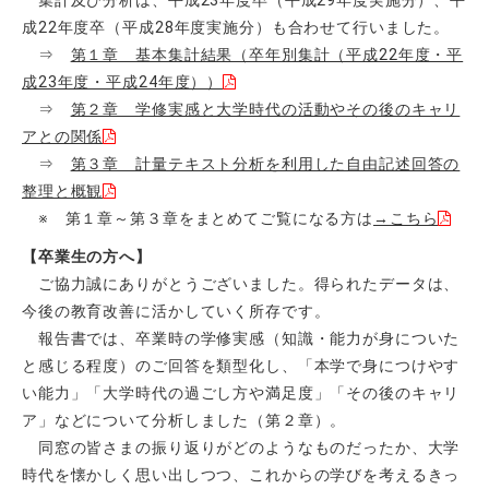
集計及び分析は、平成23年度卒（平成29年度実施分）、平
成22年度卒（平成28年度実施分）も合わせて行いました。
⇒
第１章 基本集計結果（卒年別集計（平成22年度・平
成23年度・平成24年度））
⇒
第２章 学修実感と大学時代の活動やその後のキャリ
アとの関係
⇒
第３章 計量テキスト分析を利用した自由記述回答の
整理と概観
※ 第１章～第３章をまとめてご覧になる方は
→こちら
【卒業生の方へ】
ご協力誠にありがとうございました。得られたデータは、
今後の教育改善に活かしていく所存です。
報告書では、卒業時の学修実感（知識・能力が身についた
と感じる程度）のご回答を類型化し、「本学で身につけやす
い能力」「大学時代の過ごし方や満足度」「その後のキャリ
ア」などについて分析しました（第２章）。
同窓の皆さまの振り返りがどのようなものだったか、大学
時代を懐かしく思い出しつつ、これからの学びを考えるきっ