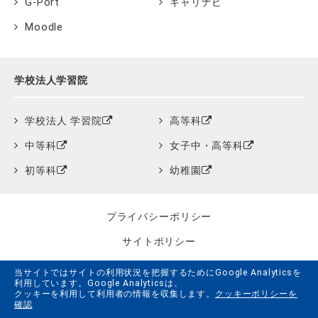
G-Port
キャリナビ
Moodle
学校法人学習院
学校法人 学習院
高等科
中等科
女子中・高等科
初等科
幼稚園
プライバシーポリシー
サイトポリシー
クッキーポリシー
当サイトではサイトの利用状況を把握するためにGoogle Analyticsを
利用しています。Google Analyticsは、
サイトマップ
クッキーを利用して利用者の情報を収集します。
クッキーポリシーを
確認
学習院創立150周年記念事業特設サイト