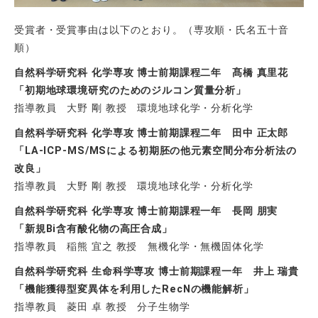
受賞者・受賞事由は以下のとおり。（専攻順・氏名五十音
順）
自然科学研究科 化学専攻 博士前期課程二年 髙橋 真里花
「初期地球環境研究のためのジルコン質量分析」
指導教員 大野 剛 教授 環境地球化学・分析化学
自然科学研究科 化学専攻 博士前期課程二年 田中 正太郎
「LA-ICP-MS/MSによる初期胚の他元素空間分布分析法の
改良」
指導教員 大野 剛 教授 環境地球化学・分析化学
自然科学研究科 化学専攻 博士前期課程一年 長岡 朋実
「新規Bi含有酸化物の高圧合成」
指導教員 稲熊 宜之 教授 無機化学・無機固体化学
自然科学研究科 生命科学専攻 博士前期課程一年 井上 瑞貴
「機能獲得型変異体を利用したRecNの機能解析」
指導教員 菱田 卓 教授 分子生物学