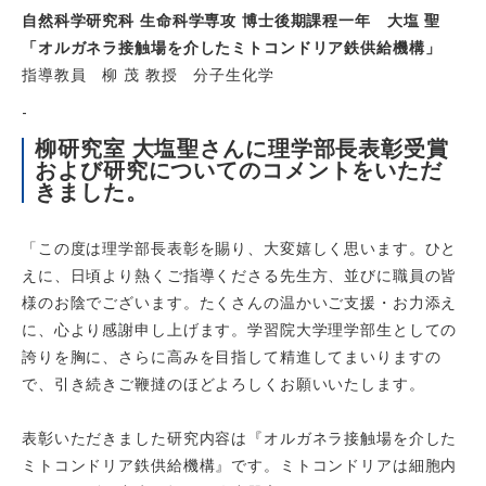
自然科学研究科 生命科学専攻 博士後期課程一年 大塩 聖
「オルガネラ接触場を介したミトコンドリア鉄供給機構」
指導教員 柳 茂 教授 分子生化学
-
柳研究室 大塩聖さんに理学部長表彰受賞
および研究についてのコメントをいただ
きました。
「
この度は理学部長表彰を賜り、大変嬉しく思います。ひと
えに、日頃より熱くご
指導くださる先生方、並びに職員の皆
様のお陰でございます。たくさんの温かい
ご支援・お力添え
に、心より感謝申し上げます。学習院大学理学部生としての
誇
りを胸に、さらに高みを目指して精進してまいりますの
で、引き続きご鞭撻のほ
どよろしくお願いいたします。
表彰いただきました研究内容は『オルガネラ接触場を介した
ミトコンドリア鉄供
給機構』です。ミトコンドリアは細胞内