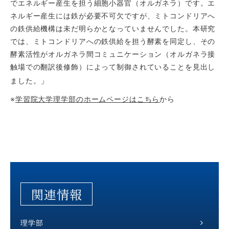
でエネルギー産生を担う細胞小器官（オ
ルガネラ）です。エ
ネルギー産生には鉄が必要不可欠ですが、ミトコンドリアへ
の鉄供給機構は未だ明らかとなっていませんでした。本研究
では、ミトコンドリ
アへの鉄供給を担う酵素を同定し、その
酵素活性がオルガネラ間コミュニケーシ
ョン（オルガネラ接
触場での翻訳後修飾）によって制御されていることを見出し
」
ました。
※
学習院大学理学部のホームページはこちら
から
関連情報
理学部