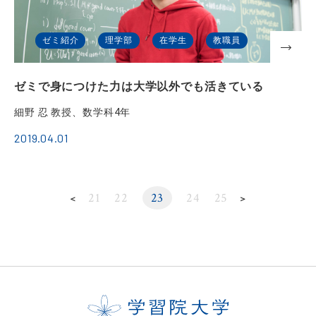
ゼミ紹介
理学部
在学生
教職員
ゼミで身につけた力は大学以外でも活きている
細野 忍 教授、数学科4年
2019.04.01
21
22
23
24
25
＜
＞