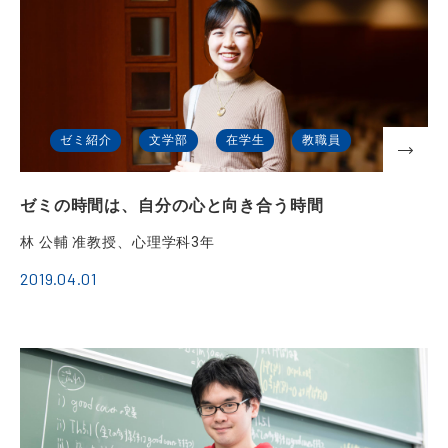
ゼミ紹介
文学部
在学生
教職員
ゼミの時間は、自分の心と向き合う時間
林 公輔 准教授、心理学科3年
2019.04.01