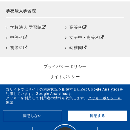
学校法人学習院
学校法人 学習院
高等科
中等科
女子中・高等科
初等科
幼稚園
プライバシーポリシー
サイトポリシー
クッキーポリシー
当サイトではサイトの利用状況を把握するためにGoogle Analyticsを
利用しています。Google Analyticsは、
サイトマップ
クッキーを利用して利用者の情報を収集します。
クッキーポリシーを
確認
学習院創立150周年記念事業特設サイト
同意しない
同意する
G.LiFE Web