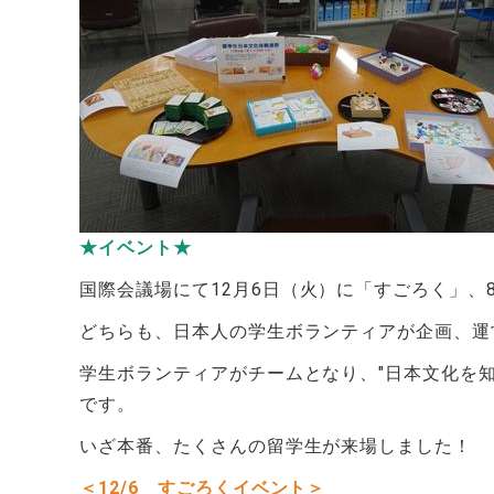
★イベント★
国際会議場にて
12
月
6
日（火）に「すごろく」、
どちらも、日本人の学生ボランティアが企画、運
学生ボランティアがチームとなり、"日本文化を
です。
いざ本番、たくさんの留学生が来場しました！
＜12/6 すごろくイベント＞