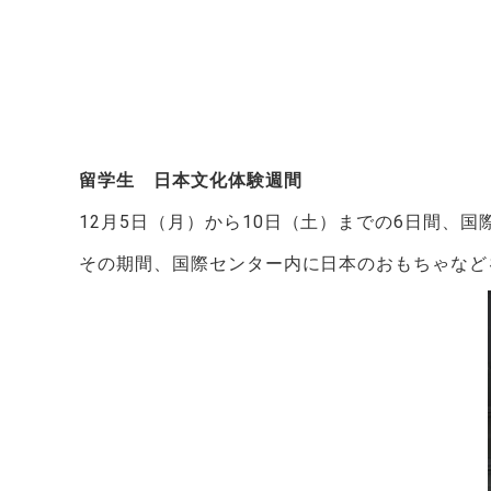
留学生 日本文化体験週間
12
月
5
日（月）から
10
日（土）までの
6
日間、国
その期間、国際センター内に日本のおもちゃなど