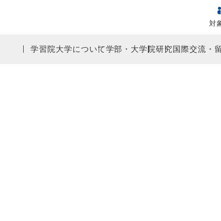
対
学習院大学について
学部・大学院
研究
国際交流・