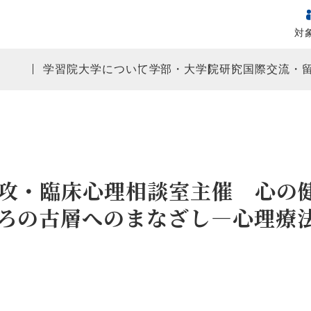
対
学習院大学について
学部・大学院
研究
国際交流・
攻・臨床心理相談室主催 心の
ろの古層へのまなざし―心理療