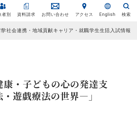
象者別
資料請求
お問い合わせ
アクセス
English
検索
留学
社会連携・地域貢献
キャリア・就職
学生生活
入試情報
健康・子どもの心の発達支
法・遊戯療法の世界―」