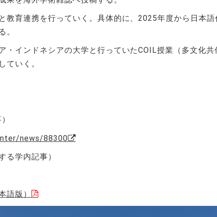
と教育連携を行っていく。具体的に、
2025
年度から日本語
る。
ア・インドネシアの大学と行っていた
COIL
授業（多文化共
していく。
事）
center/news/88300
する学内記事）
日本語版）