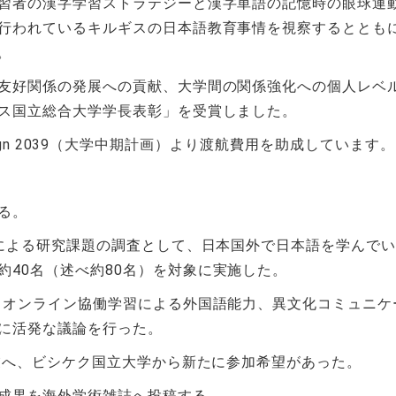
習者の漢字学習ストラテジーと漢字単語の記憶時の眼球運
行われているキルギスの日本語教育事情を視察するととも
。
友好関係の発展への貢献、大学間の関係強化への個人レベ
ス国立総合大学学長表彰」を受賞しました。
Design 2039（大学中期計画）より渡航費用を助成しています。
ある。
による研究課題の調査として、日本国外で日本語を学んで
約
40
名（述べ約
80
名）を対象に実施した。
、オンライン協働学習による外国語能力、異文化コミュニケ
に活発な議論を行った。
業へ、ビシケク国立大学から新たに参加希望があった。
成果を海外学術雑誌へ投稿する。