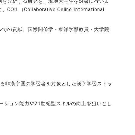
動を分析する研究を、現地大学生を対象に行いま
に、
COIL
（
Collaborative Online International
ルでの貢献、国際関係学・東洋学部教員・大学院
いる非漢字圏の学習者を対象とした漢字学習ストラ
ーション能力や
21
世紀型スキルの向上を狙いとし