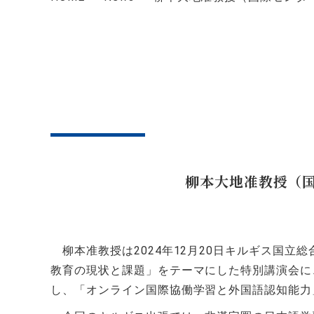
柳本大地准教授（
柳本准
教授は
2024
年12月
20
日キルギス国立総
教育の現状と課題」をテーマにした特別講演会に
し、「オンライン国際協働学習と外国語認知能力