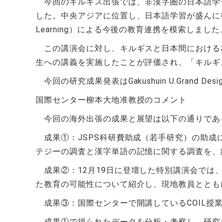
今回のキルギス出張では、
非漢字圏の日本語学
した。
中央アジアに位置し、日本語学習が盛んに
Learning
）による今後の教育連携を模索しました
この講演会に対し、キルギスと日本間における
生への講義を実施したことが評価され、「キルギ
今回の研究成果発表はGakushuin U.Grand 
国際センター柳本大地准教授のコメント
今回の海外出張の成果と展望は以下の通りで
成果①：
JSPS
科研費助成（若手研究）の助成
テジーの調査と漢字単語の記憶に関する調査を、
成果②：
12
月
19
日に登壇した特別講演会では
た教育の可能性について紹介し、現地教員ととも
成果③：国際センターで開講している
COIL
授
成果①で得られたデータを分析・考察し、研究