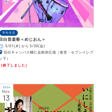
学生生活
目白音楽祭＜めじおん＞
5/01(木) から 5/30(金)
目白キャンパス輔仁会館前広場（食堂・セブンイレブ
ン下）
［終了しました］
2024
Nov.
13