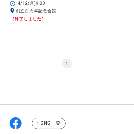
4/12(月)9:00
創立百周年記念会館
［終了しました］
1
SNS一覧