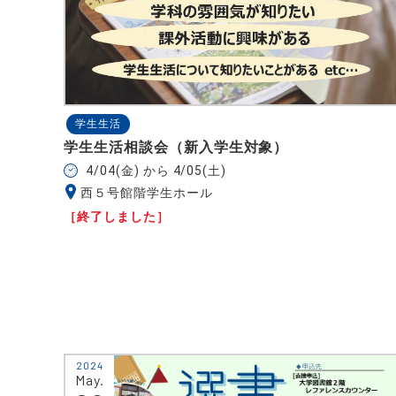
学生生活
学生生活相談会（新入学生対象）
4/04(金) から 4/05(土)
西５号館階学生ホール
［終了しました］
2024
May.