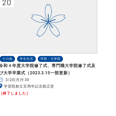
20
その他
学生生活
学部・大学院
令和４年度大学院修了式、専門職大学院修了式及
び大学卒業式（2023.3.15一部更新）
3/20(月)9:30
学習院創立百周年記念館正堂
［終了しました］