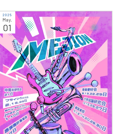
2025
May.
01