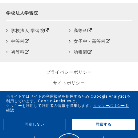
学校法人学習院
学校法人 学習院
高等科
中等科
女子中・高等科
初等科
幼稚園
プライバシーポリシー
サイトポリシー
クッキーポリシー
当サイトではサイトの利用状況を把握するためにGoogle Analyticsを
利用しています。Google Analyticsは、
サイトマップ
クッキーを利用して利用者の情報を収集します。
クッキーポリシーを
確認
学習院創立150周年記念事業特設サイト
同意しない
同意する
G.LiFE Web