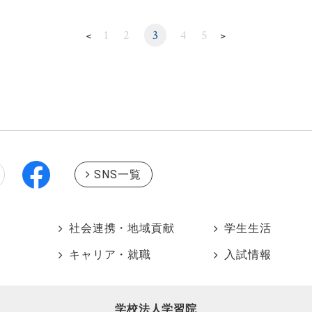
1
2
3
4
5
＜
＞
SNS一覧
社会連携・地域貢献
学生生活
キャリア・就職
入試情報
学校法人学習院