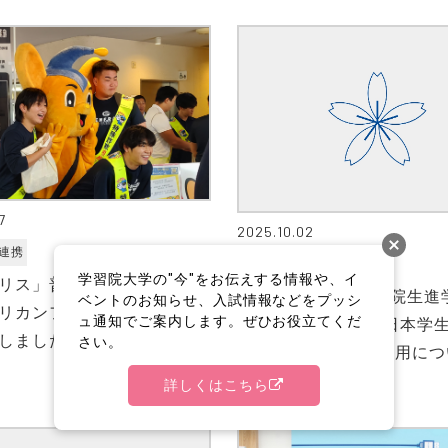
7
2025.10.02
連携
学生生活
学習院大学の"今"をお伝えする情報や、イ
リス」普及啓発キャンペー
【大学院・法科大学院生進
ベントのお知らせ、入試情報などをプッシ
リカンフットボール部の学
ュ通知でご案内します。ぜひお役立てくだ
向け】 令和８年度 日本学
しました
さい。
構貸与奨学金 予約採用につ
詳しくはこちら