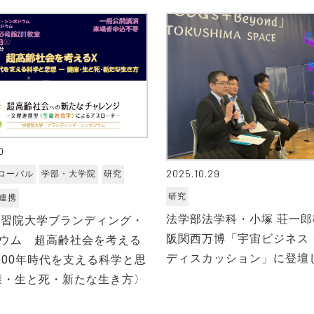
0
2025.10.29
ローバル
学部・大学院
研究
研究
連携
法学部法学科・小塚 荘一
学習院大学ブランディング・
阪関西万博「宇宙ビジネス
ウム 超高齢社会を考える
ディスカッション」に登壇
100年時代を支える科学と思
健康・生と死・新たな生き方〉