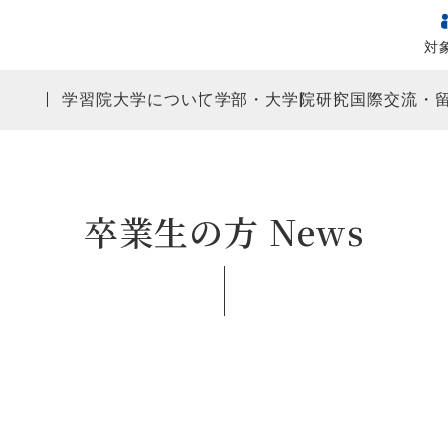
対
学習院大学について
学部・大学院
研究
国際交流・
卒業生の方 News