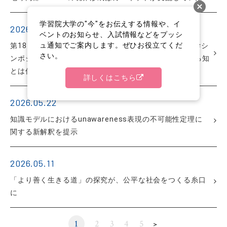
学習院大学の"今"をお伝えする情報や、イ
2026.06.02
ベントのお知らせ、入試情報などをプッシ
ュ通知でご案内します。ぜひお役立てくだ
第18回ブランディング・シンポジウム（第38回生命科学シ
さい。
ンポジウム）「超高齢社会を科学するⅧ 老いを支える知
とは何か－認知症、がん、死生観」
詳しくはこちら
2026.05.22
知識モデルにおけるunawareness表現の不可能性定理に
関する新解釈を提示
2026.05.11
「より善く生きる道」の探究が、公平な社会をつくる糸口
に
1
2
3
4
5
＞