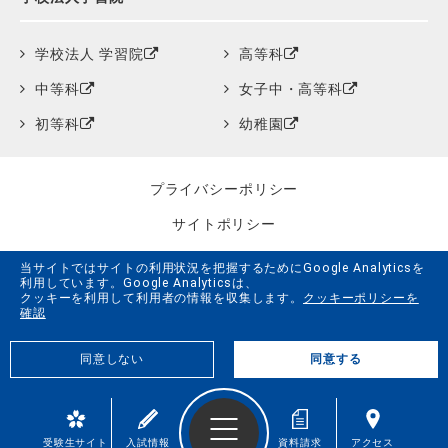
学校法人 学習院
高等科
中等科
女子中・高等科
初等科
幼稚園
プライバシーポリシー
サイトポリシー
クッキーポリシー
当サイトではサイトの利用状況を把握するためにGoogle Analyticsを
利用しています。Google Analyticsは、
サイトマップ
クッキーを利用して利用者の情報を収集します。
クッキーポリシーを
確認
学習院創立150周年記念事業特設サイト
同意しない
同意する
G.LiFE Web
© Gakushuin University All Rights Reserved.
受験生サイト
入試情報
資料請求
アクセス