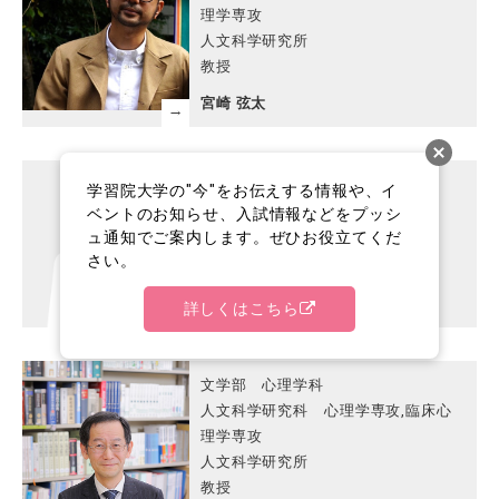
理学専攻
人文科学研究所
教授
宮崎 弦太
文学部 心理学科
学習院大学の"今"をお伝えする情報や、イ
助教
ベントのお知らせ、入試情報などをプッシ
ュ通知でご案内します。ぜひお役立てくだ
柳田 光輝
さい。
詳しくはこちら
文学部 心理学科
人文科学研究科 心理学専攻,臨床心
理学専攻
人文科学研究所
教授