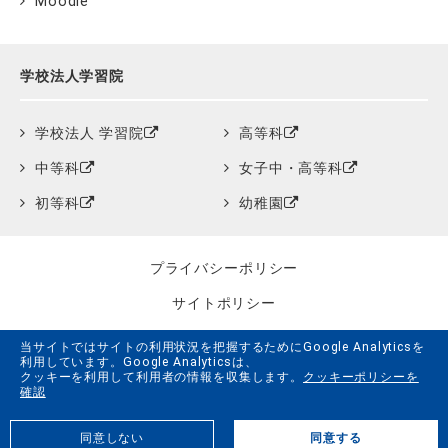
Moodle
学校法人学習院
学校法人 学習院
高等科
中等科
女子中・高等科
初等科
幼稚園
プライバシーポリシー
サイトポリシー
クッキーポリシー
当サイトではサイトの利用状況を把握するためにGoogle Analyticsを
利用しています。Google Analyticsは、
サイトマップ
クッキーを利用して利用者の情報を収集します。
クッキーポリシーを
確認
学習院創立150周年記念事業特設サイト
同意しない
同意する