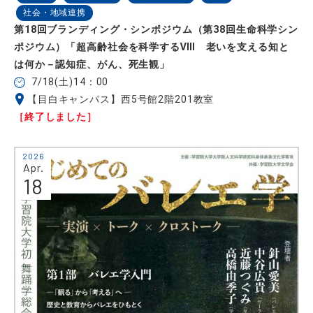
社会・地域連携
第18回ブランディング・シンポジウム（第38回生命科学シン
ポジウム）「超高齢社会を科学するⅧ 老いを支える知と
は何か－認知症、がん、死生観」
7/18(土)14：00
【目白キャンパス】西5号館2階201教室
［終了しました］
2026
Apr.
18