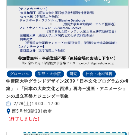
グローバル
学部・大学院
研究
社会・地域連携
学習院大学グランドデザイン2039「日本文化プログラムの構
築」：「日本の大衆文化と西洋」再考―漫画・アニメーショ
ンの成立基盤とジェンダー表象
2/28(土)14:00～17:00
西5号館3階301教室
［終了しました］