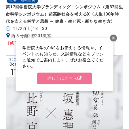
第17回学習院大学ブランディング・シンポジウム（第37回生
命科学シンポジウム）超高齢社会を考えるⅩ〈人生100年時
代を支える科学と思想 ― 健康・生と死・新たな生き方〉
11/22(土)13：30
西５号館2階201教室
［終了しました］
学習院大学の"今"をお伝えする情報や、イ
ベントのお知らせ、入試情報などをプッシ
2025
ュ通知でご案内します。ぜひお役立てくだ
Oct.
さい。
11
詳しくはこちら