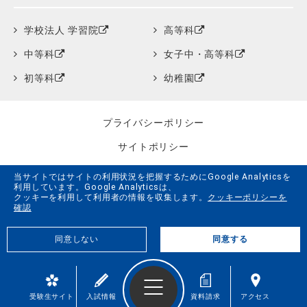
学校法人 学習院
高等科
中等科
女子中・高等科
初等科
幼稚園
プライバシーポリシー
サイトポリシー
クッキーポリシー
当サイトではサイトの利用状況を把握するためにGoogle Analyticsを
利用しています。Google Analyticsは、
サイトマップ
クッキーを利用して利用者の情報を収集します。
クッキーポリシーを
確認
学習院創立150周年記念事業特設サイト
同意しない
同意する
G.LiFE Web
© Gakushuin University All Rights Reserved.
受験生サイト
入試情報
資料請求
アクセス