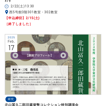
わす
2/22(土)13:30
西5号館3階301教室・302教室
【申込締切】2/15(土)
［終了しました］
2025
Feb.
17
研究
北山冨久二郎旧蔵貨幣コレクション特別講演会