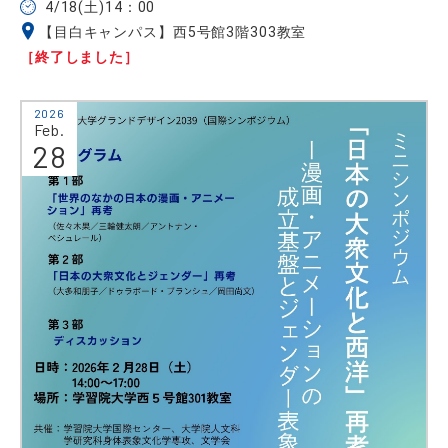
4/18(土)14：00
【目白キャンパス】西5号館3階303教室
［終了しました］
2026
Feb.
28