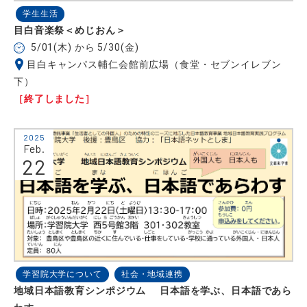
学生生活
目白音楽祭＜めじおん＞
5/01(木) から 5/30(金)
目白キャンパス輔仁会館前広場（食堂・セブンイレブン
下）
［終了しました］
2025
Feb.
22
学習院大学について
社会・地域連携
地域日本語教育シンポジウム 日本語を学ぶ、日本語であら