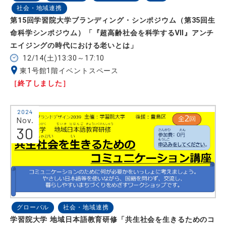
社会・地域連携
第15回学習院大学ブランディング・シンポジウム（第35回生
命科学シンポジウム）「『超高齢社会を科学するⅦ』アンチ
エイジングの時代における老いとは」
12/14(土)13:30～17:10
東1号館1階イベントスペース
［終了しました］
2024
Nov.
30
グローバル
社会・地域連携
学習院大学 地域日本語教育研修「共生社会を生きるためのコ