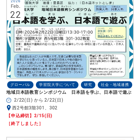
2026
Feb.
22
グローバル
学習院大学について
研究
社会・地域連携
地域日本語教育シンポジウム 日本語を学ぶ、日本語で遊ぶ
2/22(日) から 2/22(日)
西2号館3階301、302
【申込締切】2/15(日)
［終了しました］