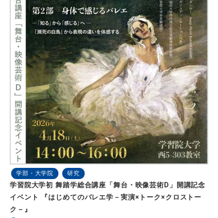
学部・大学院
研究
学習院大学初 舞踏学総合講座「舞台・映像芸術D」開講記念
イベント 『はじめてのバレエ学－実演×トーク×クロストー
ク－』