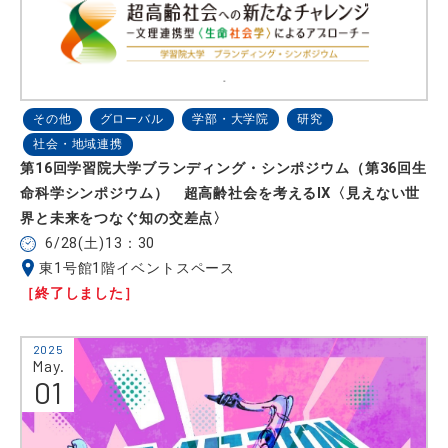
その他
グローバル
学部・大学院
研究
社会・地域連携
第16回学習院大学ブランディング・シンポジウム（第36回生
命科学シンポジウム） 超高齢社会を考えるⅨ〈見えない世
界と未来をつなぐ知の交差点〉
6/28(土)13：30
東1号館1階イベントスペース
［終了しました］
2025
May.
01