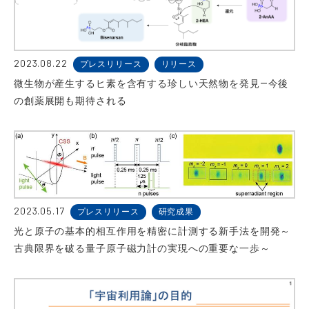
2023.08.22
プレスリリース
リリース
微生物が産生するヒ素を含有する珍しい天然物を発見―今後
の創薬展開も期待される
2023.05.17
プレスリリース
研究成果
光と原子の基本的相互作用を精密に計測する新手法を開発～
古典限界を破る量子原子磁力計の実現への重要な一歩～