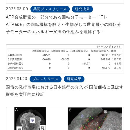
2023.03.09
共同プレスリリース
研究成果
ATP合成酵素の一部分である回転分子モーター「F1-
ATPase」の回転機構を解明～生物がもつ世界最小の回転分
子モーターのエネルギー変換の仕組みを理解する～
2023.01.23
プレスリリース
研究成果
国債の発行市場における日本銀行の介入が 国債価格に及ぼす
影響を実証的に検証