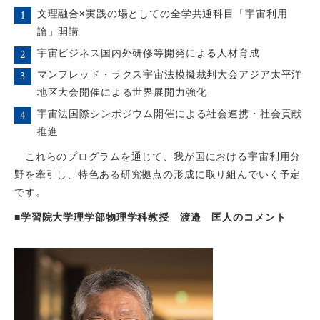
文理融合×実践の場としての全学共通科目「宇宙利用
論」開講
宇宙ビジネス国内外研修等開発による人材育成
マンフレッド・ラクス宇宙法模擬裁判大会アジア太平洋
地区大会開催による世界展開力強化
宇宙法国際シンポジウム開催による社会連携・社会貢献
推進
これらのプログラムを通じて、我が国における宇宙利用分
野を牽引し、特色ある研究拠点の形成に取り組んでいく予定
です。
■学習院大学理学部物理学科教授 渡邉 匡人のコメント