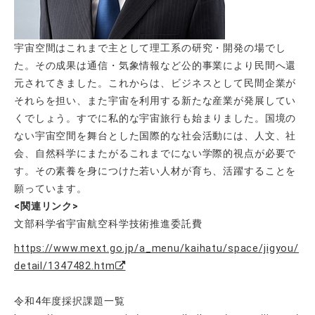
宇宙空間はこれまで主として理工系の研究・開発の場でし
た。その成果は通信・気象情報など公的事業により民間へ還
元されてきました。これからは、ビジネスとして民間企業が
それらを担い、また宇宙を利用する新たな産業が発展してい
くでしょう。すでに私的な宇宙旅行も始まりました。国境の
ない宇宙空間を舞台とした国際的な社会活動には、人文、社
会、自然科学にまたがるこれまでにない学際的視点が必要で
す。その素養を身につけた若い人材が育ち、活躍することを
願っています。
<関連リンク>
文部科学省宇宙航空科学技術推進委託費
https://www.mext.go.jp/a_menu/kaihatu/space/jigyou/
detail/1347482.htm
令和4年度採択課題一覧