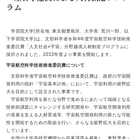
ラム
学習院大学(所在地: 東京都豊島区、大学長: 荒川一郎、以
下学習院大学)は、文部科学省令和4年度宇宙航空科学技術推
進委託費「人文社会×宇宙」分野越境人材創造プログラムに
採択されました。2022年度より事業を開始します。
宇宙航空科学技術推進委託費について
文部科学省宇宙航空科学技術推進委託費は、政府の宇宙開
発利用の指針「宇宙基本計画」において、宇宙利用の裾野拡
大を目的として設立された事業です。
宇宙航空利用を新たな分野で進めるにあたって端緒となる
技術的課題にチャレンジする研究開発や、宇宙航空開発利用
の発展を支える人材育成等、宇宙航空開発利用の新たな可能
性を開拓するための取組を行い、さらなる裾野拡大を目的と
しています。
全国の大学等研究機関から提案課題を募集し、書類選考・